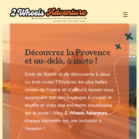
Aller
au
contenu
Découvrez la Provence
et au-delà, à moto !
Envie de liberté et de découverte à deux
ou trois roues ? Explorez les plus belles
routes de France et d’ailleurs, laissez-vous
surprendre par des paysages à couper le
souffle et vivez des moments inoubliables
sur la route ! Avec
2 Wheels Adventure
,
chaque kilomètre est une invitation à
l’évasion !